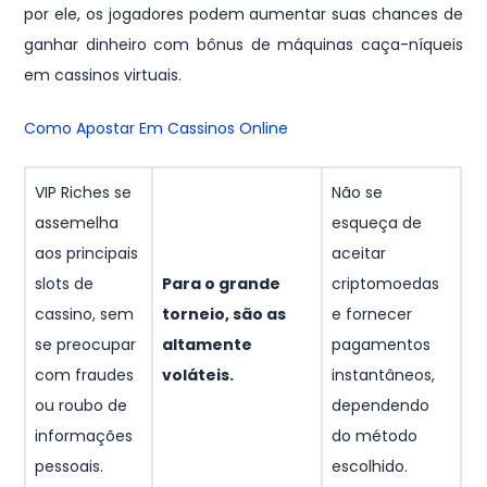
por ele, os jogadores podem aumentar suas chances de
ganhar dinheiro com bônus de máquinas caça-níqueis
em cassinos virtuais.
Como Apostar Em Cassinos Online
VIP Riches se
Não se
assemelha
esqueça de
aos principais
aceitar
slots de
Para o grande
criptomoedas
cassino, sem
torneio, são as
e fornecer
se preocupar
altamente
pagamentos
com fraudes
voláteis.
instantâneos,
ou roubo de
dependendo
informações
do método
pessoais.
escolhido.