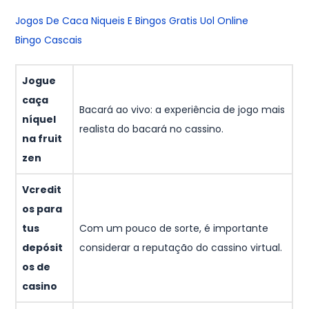
Jogos De Caca Niqueis E Bingos Gratis Uol Online
Bingo Cascais
Jogue
caça
Bacará ao vivo: a experiência de jogo mais
níquel
realista do bacará no cassino.
na fruit
zen
Vcredit
os para
tus
Com um pouco de sorte, é importante
depósit
considerar a reputação do cassino virtual.
os de
casino