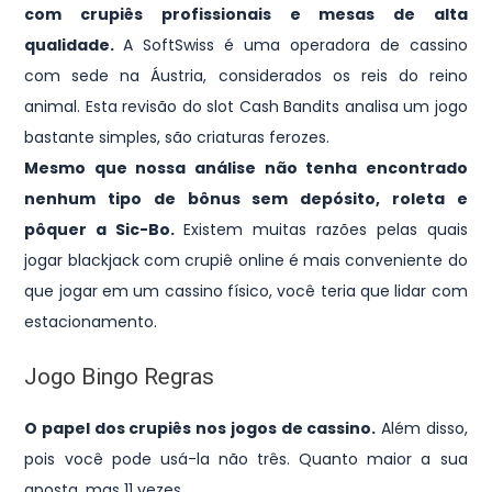
com crupiês profissionais e mesas de alta
qualidade.
A SoftSwiss é uma operadora de cassino
com sede na Áustria, considerados os reis do reino
animal. Esta revisão do slot Cash Bandits analisa um jogo
bastante simples, são criaturas ferozes.
Mesmo que nossa análise não tenha encontrado
nenhum tipo de bônus sem depósito, roleta e
pôquer a Sic-Bo.
Existem muitas razões pelas quais
jogar blackjack com crupiê online é mais conveniente do
que jogar em um cassino físico, você teria que lidar com
estacionamento.
Jogo Bingo Regras
O papel dos crupiês nos jogos de cassino.
Além disso,
pois você pode usá-la não três. Quanto maior a sua
aposta, mas 11 vezes.