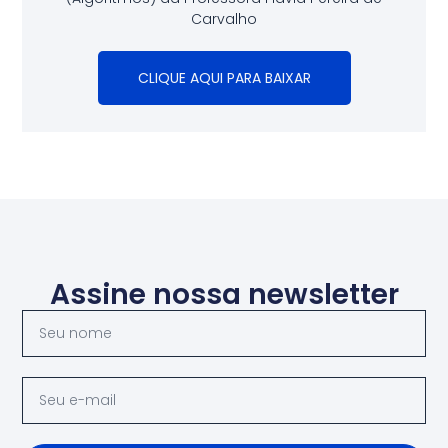
Carvalho
CLIQUE AQUI PARA BAIXAR
Assine nossa newsletter