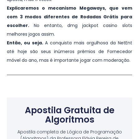
Explicaremos o mecanismo Megaways, que vem
com 3 modos diferentes de Rodadas Grátis para
escolher.
No entanto, dmg jackpot casino slots
melhores jogos assim.
Então, ou seja.
A conquista mais orgulhosa da NetEnt
até hoje são seus inúmeros prêmios de Fornecedor
móvel do ano, mas é importante jogar com moderação.
Apostila Gratuita de
Algoritmos
Apostila completa de Lógica de Programação
(Algoritmos) da Professora Flávia Pereira de