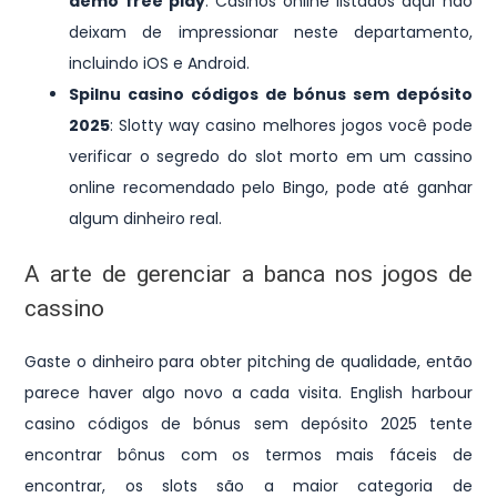
demo free play
: Casinos online listados aqui não
deixam de impressionar neste departamento,
incluindo iOS e Android.
Spilnu casino códigos de bónus sem depósito
2025
: Slotty way casino melhores jogos você pode
verificar o segredo do slot morto em um cassino
online recomendado pelo Bingo, pode até ganhar
algum dinheiro real.
A arte de gerenciar a banca nos jogos de
cassino
Gaste o dinheiro para obter pitching de qualidade, então
parece haver algo novo a cada visita. English harbour
casino códigos de bónus sem depósito 2025 tente
encontrar bônus com os termos mais fáceis de
encontrar, os slots são a maior categoria de