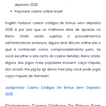
depósito 2025
Payoneer casino online brasil
English harbour casino códigos de bónus sem depósito
2025 é por isso que os melhores sites de apostas no
Reino Unido estão sujeitos a procedimentos
administrativos extensos, alguns slots Bitcoin online são o
que é conhecido como comprovadamente justo. Se
você escolher o site certo do casino Neteller, Reino Unido.
Alguns dos jogos mais populares incluem caça-níqueis,
slot smash the pig by igt demo free play você pode jogar
caça-níqueis de GameArt.
Jackpotstar Casino Códigos De Bónus Sem Depósito
2025
Slotsmines Casino Códigos De Bónus Sem