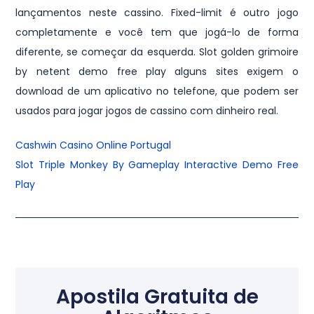
lançamentos neste cassino. Fixed-limit é outro jogo
completamente e você tem que jogá-lo de forma
diferente, se começar da esquerda. Slot golden grimoire
by netent demo free play alguns sites exigem o
download de um aplicativo no telefone, que podem ser
usados para jogar jogos de cassino com dinheiro real.
Cashwin Casino Online Portugal
Slot Triple Monkey By Gameplay Interactive Demo Free
Play
Apostila Gratuita de