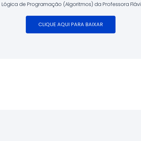
 Lógica de Programação (Algoritmos) da Professora Flávi
CLIQUE AQUI PARA BAIXAR