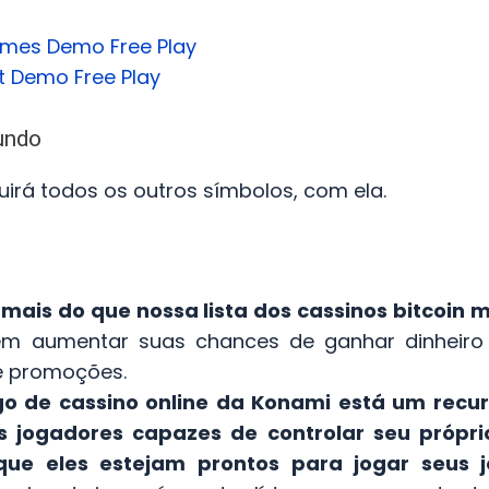
Games Demo Free Play
t Demo Free Play
undo
irá todos os outros símbolos, com ela.
 mais do que nossa lista dos cassinos bitcoin m
m aumentar suas chances de ganhar dinheiro s
 e promoções.
ogo de cassino online da Konami está um recu
s jogadores capazes de controlar seu própri
e eles estejam prontos para jogar seus jo