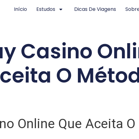
Início
Estudos
Dicas De Viagens
Sobre
ay Casino Onl
ceita O Méto
ino Online Que Aceita 