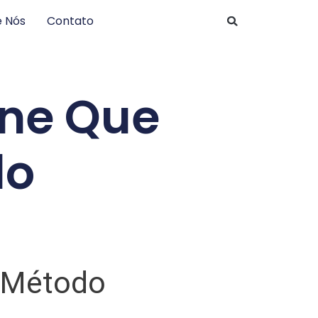
 Nós
Contato
ine Que
do
O Método