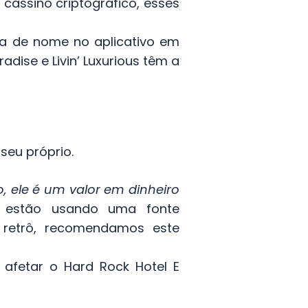
cassino criptográfico, esses
a de nome no aplicativo em
se e Livin’ Luxurious têm a
seu próprio.
 ele é um valor em dinheiro
s estão usando uma fonte
 retrô, recomendamos este
afetar o Hard Rock Hotel E