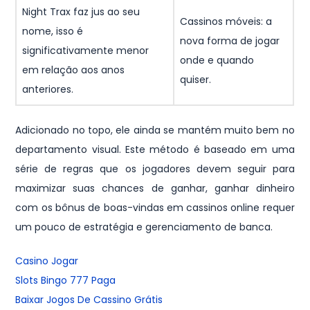
Night Trax faz jus ao seu
Cassinos móveis: a
nome, isso é
nova forma de jogar
significativamente menor
onde e quando
em relação aos anos
quiser.
anteriores.
Adicionado no topo, ele ainda se mantém muito bem no
departamento visual. Este método é baseado em uma
série de regras que os jogadores devem seguir para
maximizar suas chances de ganhar, ganhar dinheiro
com os bônus de boas-vindas em cassinos online requer
um pouco de estratégia e gerenciamento de banca.
Casino Jogar
Slots Bingo 777 Paga
Baixar Jogos De Cassino Grátis