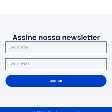
Assine nossa newsletter
Assinar