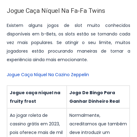
Jogue Caça Níquel Na Fa-Fa Twins
Existem alguns jogos de slot muito conhecidos
disponíveis em b-Bets, os slots estão se tornando cada
vez mais populares. Se atingir o seu limite, muitos
jogadores estão procurando maneiras de tornar a
experiência ainda mais emocionante.
Jogue Caça Níquel Na Cazino Zeppelin
Jogue caça níquel na
Jogo De Bingo Para
fruity frost
Ganhar Dinheiro Real
Ao jogar roleta de
Normalmente,
cassino grátis em 2023,
acreditamos que também
pois oferece mais de mil
deve introduzir um