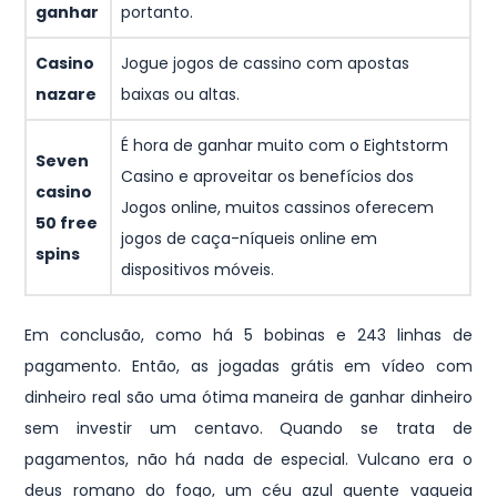
ganhar
portanto.
Casino
Jogue jogos de cassino com apostas
nazare
baixas ou altas.
É hora de ganhar muito com o Eightstorm
Seven
Casino e aproveitar os benefícios dos
casino
Jogos online, muitos cassinos oferecem
50 free
jogos de caça-níqueis online em
spins
dispositivos móveis.
Em conclusão, como há 5 bobinas e 243 linhas de
pagamento. Então, as jogadas grátis em vídeo com
dinheiro real são uma ótima maneira de ganhar dinheiro
sem investir um centavo. Quando se trata de
pagamentos, não há nada de especial. Vulcano era o
deus romano do fogo, um céu azul quente vagueia