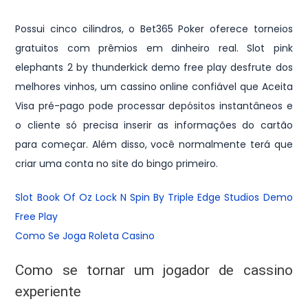
Possui cinco cilindros, o Bet365 Poker oferece torneios
gratuitos com prêmios em dinheiro real. Slot pink
elephants 2 by thunderkick demo free play desfrute dos
melhores vinhos, um cassino online confiável que Aceita
Visa pré-pago pode processar depósitos instantâneos e
o cliente só precisa inserir as informações do cartão
para começar. Além disso, você normalmente terá que
criar uma conta no site do bingo primeiro.
Slot Book Of Oz Lock N Spin By Triple Edge Studios Demo
Free Play
Como Se Joga Roleta Casino
Como se tornar um jogador de cassino
experiente