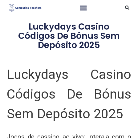
Luckydays Casino
Códigos De Bónus Sem
Depósito 2025
Luckydays Casino
Códigos De Bónus
Sem Depósito 2025
Jogos de cassino ao vivo: interaja com o