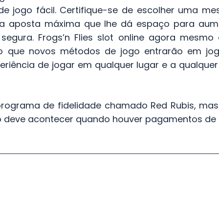
de jogo fácil. Certifique-se de escolher uma 
a aposta máxima que lhe dá espaço para aume
 segura. Frogs’n Flies slot online agora mes
o que novos métodos de jogo entrarão em jog
riência de jogar em qualquer lugar e a qualquer 
programa de fidelidade chamado Red Rubis, mas 
sso deve acontecer quando houver pagamentos de s