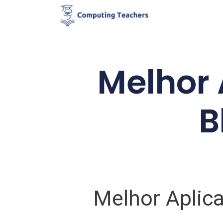
Melhor 
B
Melhor Aplica