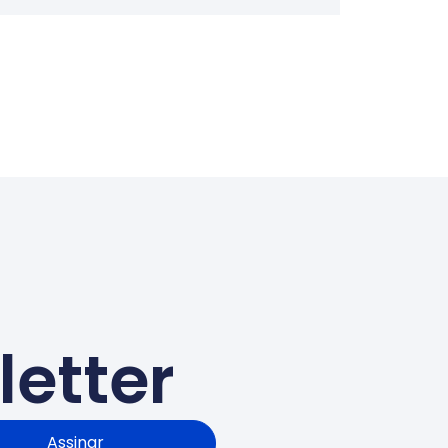
letter
Assinar