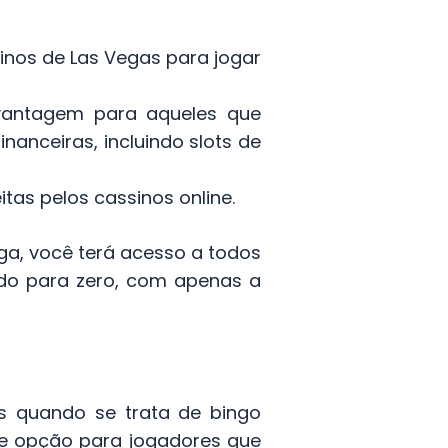
inos de Las Vegas para jogar
vantagem para aqueles que
nanceiras, incluindo slots de
itas pelos cassinos online.
ga, você terá acesso a todos
tudo para zero, com apenas a
es quando se trata de bingo
nte opção para jogadores que