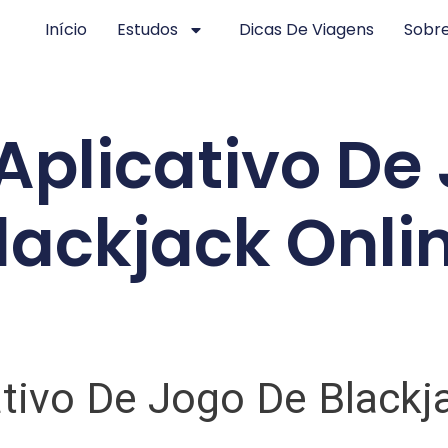
Início
Estudos
Dicas De Viagens
Sobre
Aplicativo De
lackjack Onli
tivo De Jogo De Blackj