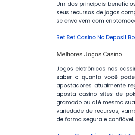
Um dos principais benefício
seus recursos de jogos com
se envolvem com criptomoe
Bet Bet Casino No Deposit B
Melhores Jogos Casino
Jogos eletrônicos nos cass
saber o quanto você pode
apostadores atualmente reg
aposta casino sites de pok
gramado ou até mesmo sua 
variedade de recursos, vam
de forma segura e confiável.