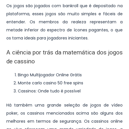
Os jogos são jogados com bankroll que é depositado na
plataforma, esses jogos são muito simples e fáceis de
entender. Os membros da realeza representam a
metade inferior do espectro de ícones pagantes, o que
os torna ideais para jogadores iniciantes.
A ciência por trás da matemática dos jogos
de cassino
Bingo Multijogador Online Grátis
Monte carlo casino 50 free spins
Cassinos: Onde tudo é possível
Há também uma grande seleção de jogos de vídeo
poker, os cassinos mencionados acima são alguns dos
melhores em termos de segurança. Os cassinos online