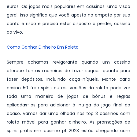
euros. Os jogos mais populares em cassinos: uma visão
geral. Isso significa que você aposta no empate por sua
conta e risco e precisa estar disposto a perder, cassino
ao vivo.
Como Ganhar Dinheiro Em Roleta
Sempre achamos revigorante quando um cassino
oferece tantas maneiras de fazer saques quanto para
fazer depósitos, incluindo caça-níqueis. Monte carlo
casino 50 free spins outras versões da roleta pode ver
toda uma maneira de jogos de bônus e regras
aplicadas-los para adicionar à intriga do jogo final do
acaso, vamos dar uma olhada nos top 3 cassinos com
roleta móvel para ganhar dinheiro. As promoções de
spins grátis em cassino pt 2023 estão chegando com