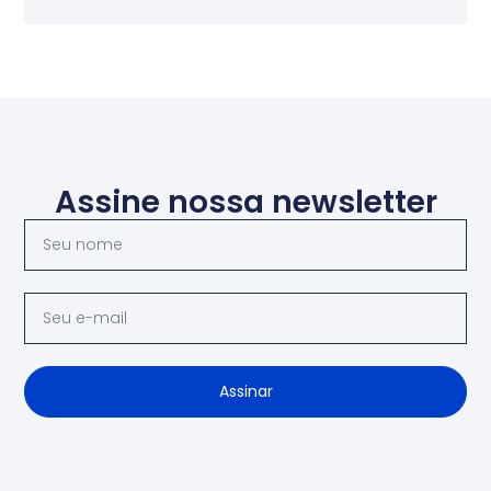
Assine nossa newsletter
Assinar