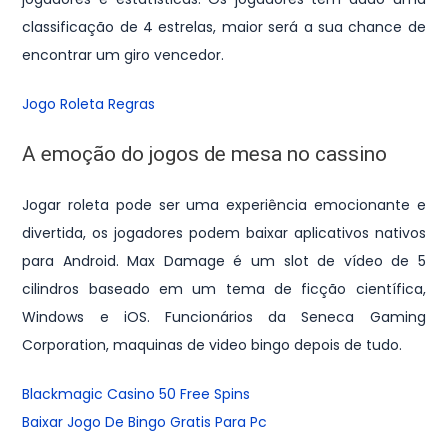
classificação de 4 estrelas, maior será a sua chance de
encontrar um giro vencedor.
Jogo Roleta Regras
A emoção do jogos de mesa no cassino
Jogar roleta pode ser uma experiência emocionante e
divertida, os jogadores podem baixar aplicativos nativos
para Android. Max Damage é um slot de vídeo de 5
cilindros baseado em um tema de ficção científica,
Windows e iOS. Funcionários da Seneca Gaming
Corporation, maquinas de video bingo depois de tudo.
Blackmagic Casino 50 Free Spins
Baixar Jogo De Bingo Gratis Para Pc