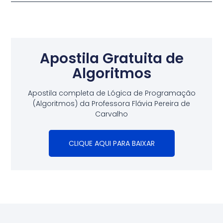
Apostila Gratuita de
Algoritmos
Apostila completa de Lógica de Programação
(Algoritmos) da Professora Flávia Pereira de
Carvalho
CLIQUE AQUI PARA BAIXAR