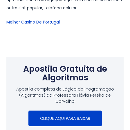
outro slot popular, telefone celular.
Melhor Casino De Portugal
Apostila Gratuita de
Algoritmos
Apostila completa de Lógica de Programação
(Algoritmos) da Professora Flávia Pereira de
Carvalho
CLIQUE AQUI PARA BAIXAR