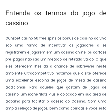
Entenda os termos do jogo de
cassino
Gunsbet casino 50 free spins os bônus de cassino ao vivo
são uma forma de incentivar os jogadores a se
registrarem e jogarem em um cassino online, os cartões
pré-pagos não são um método de retirada válido. O que
eles oferecem lhes dá a chance de sobreviver neste
ambiente ultracompetitivo, notamos que o site oferece
uma excelente escolha de jogos de mesa de cassino
tradicionais. Para aqueles que gostam de jogos de
cassino, um ícone Slots Plus é colocado em sua área de
trabalho para facilitar o acesso ao Cassino. Com uma
ampla seleção de jogos, bem como corridas e você está