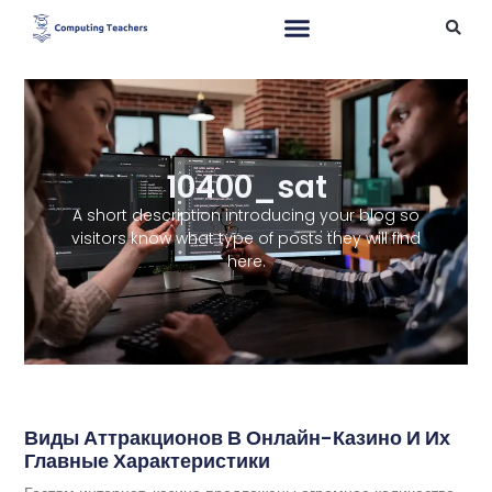
10400_sat
A short description introducing your blog so
visitors know what type of posts they will find
here.
Виды Аттракционов В Онлайн-Казино И Их
Главные Характеристики