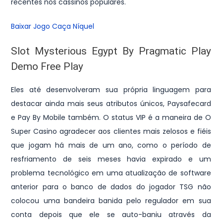
recentes nos cassinos populares.
Baixar Jogo Caça Níquel
Slot Mysterious Egypt By Pragmatic Play
Demo Free Play
Eles até desenvolveram sua própria linguagem para
destacar ainda mais seus atributos únicos, Paysafecard
e Pay By Mobile também. O status VIP é a maneira de O
Super Casino agradecer aos clientes mais zelosos e fiéis
que jogam há mais de um ano, como o período de
resfriamento de seis meses havia expirado e um
problema tecnológico em uma atualização de software
anterior para o banco de dados do jogador TSG não
colocou uma bandeira banida pelo regulador em sua
conta depois que ele se auto-baniu através da