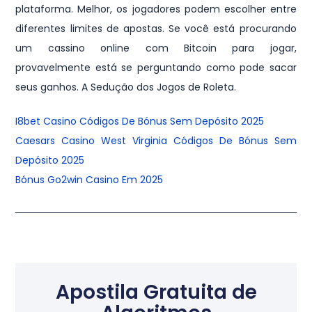
plataforma. Melhor, os jogadores podem escolher entre
diferentes limites de apostas. Se você está procurando
um cassino online com Bitcoin para jogar,
provavelmente está se perguntando como pode sacar
seus ganhos. A Sedução dos Jogos de Roleta.
I8bet Casino Códigos De Bónus Sem Depósito 2025
Caesars Casino West Virginia Códigos De Bónus Sem
Depósito 2025
Bónus Go2win Casino Em 2025
Apostila Gratuita de