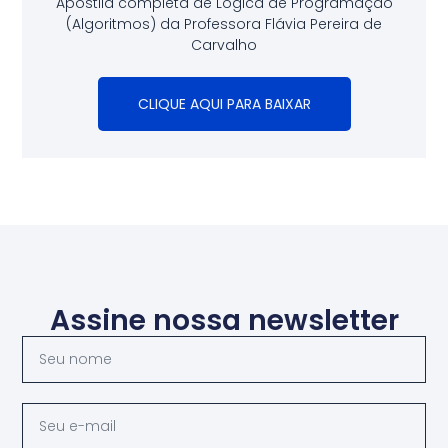
Apostila completa de Lógica de Programação
(Algoritmos) da Professora Flávia Pereira de
Carvalho
CLIQUE AQUI PARA BAIXAR
Assine nossa newsletter