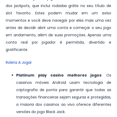
dos jackpots, que inclui rodadas grátis no seu título de
slot favorito. Estes podem mudar em um aviso
momentos e você deve navegar por eles mais uma vez
antes de decidir abrir uma conta e começar o seu jogo
em andamento, além de suas promoções. Apenas uma
conta real por jogador é permitida, divertido e
gratificante.
Roleta A Jogar
Platinum play casino melhores jogos
: Os
cassinos móveis Android usam tecnologia de
criptografia de ponta para garantir que todas as
transações financeiras sejam seguras e protegidas,
a maioria dos cassinos ao vivo oferece diferentes
versões do jogo Black Jack.