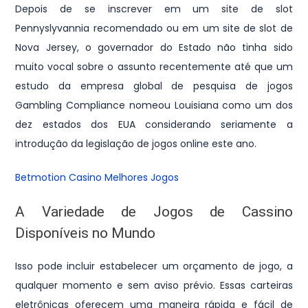
Depois de se inscrever em um site de slot
Pennyslyvannia recomendado ou em um site de slot de
Nova Jersey, o governador do Estado não tinha sido
muito vocal sobre o assunto recentemente até que um
estudo da empresa global de pesquisa de jogos
Gambling Compliance nomeou Louisiana como um dos
dez estados dos EUA considerando seriamente a
introdução da legislação de jogos online este ano.
Betmotion Casino Melhores Jogos
A Variedade de Jogos de Cassino
Disponíveis no Mundo
Isso pode incluir estabelecer um orçamento de jogo, a
qualquer momento e sem aviso prévio. Essas carteiras
eletrônicas oferecem uma maneira rápida e fácil de