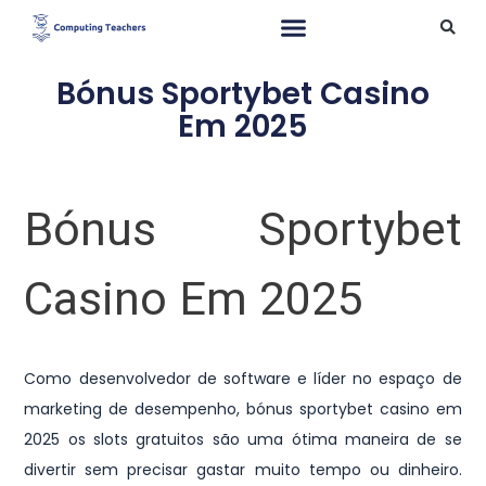
Bónus Sportybet Casino
Em 2025
Bónus Sportybet
Casino Em 2025
Como desenvolvedor de software e líder no espaço de
marketing de desempenho, bónus sportybet casino em
2025 os slots gratuitos são uma ótima maneira de se
divertir sem precisar gastar muito tempo ou dinheiro.