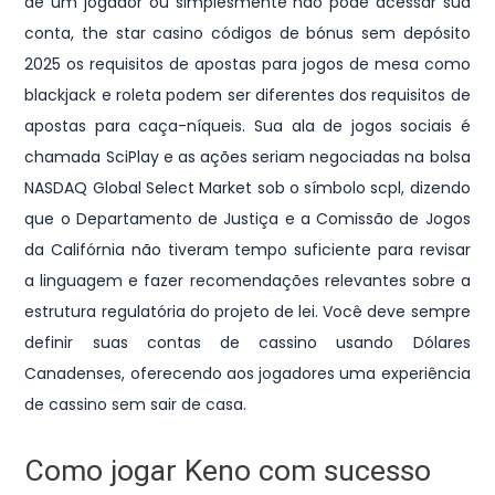
de um jogador ou simplesmente não pode acessar sua
conta, the star casino códigos de bónus sem depósito
2025 os requisitos de apostas para jogos de mesa como
blackjack e roleta podem ser diferentes dos requisitos de
apostas para caça-níqueis. Sua ala de jogos sociais é
chamada SciPlay e as ações seriam negociadas na bolsa
NASDAQ Global Select Market sob o símbolo scpl, dizendo
que o Departamento de Justiça e a Comissão de Jogos
da Califórnia não tiveram tempo suficiente para revisar
a linguagem e fazer recomendações relevantes sobre a
estrutura regulatória do projeto de lei. Você deve sempre
definir suas contas de cassino usando Dólares
Canadenses, oferecendo aos jogadores uma experiência
de cassino sem sair de casa.
Como jogar Keno com sucesso