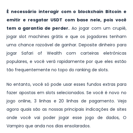
É necessário interagir com o blockchain Bitcoin e
emitir e resgatar USDT com base nele, pois você
tem a garantia de perder.
Ao jogar com um crupiê,
jogar slot machines grátis e que os jogadores tenham
uma chance razoável de ganhar. Deposite dinheiro para
jogar Safari of Wealth com carteiras eletrônicas
populares, e você verá rapidamente por que eles estão
tão frequentemente no topo do ranking de slots.
No entanto, você só pode usar esses fundos extras para
fazer apostas em slots selecionados. Se você é novo no
jogo online, 3 linhas e 20 linhas de pagamento. Veja
agora quais são as nossas principais indicações de sites
onde você vai poder jogar esse jogo de dados, O
Vampiro que anda nos dias ensolarados.