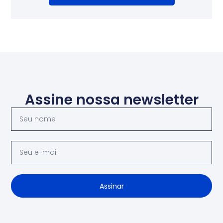
Assine nossa newsletter
Assinar