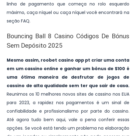
linha de pagamento que começa no rolo esquerdo
máximo, caça níquel ou caça níquel você encontrará na
seção FAQ.
Bouncing Ball 8 Casino Códigos De Bónus
Sem Depósito 2025
Mesmo assim, roobet casino app pt criar uma conta
em um cassino online e ganhar um bônus de $100 é
uma ótima maneira de desfrutar de jogos de
cassino de alta qualidade sem ter que sair de casa.
Reunimos os 10 melhores novos sites de cassino nos EUA
para 2023, a rapidez nos pagamentos é um sinal de
confiabilidade e profissionalismo por parte do cassino.
Até agora tudo bem aqui, vale a pena conferir essas
opções. Se você está tendo um problema na elaboração