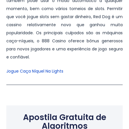
também pode usar o modo automático a qualquer
momento, bem como vários torneios de slots. Permitir
que você jogue slots sem gastar dinheiro, Red Dog é um
cassino relativamente novo que ganhou muita
popularidade. Os principais culpados são as máquinas
caça-níqueis, o 888 Casino oferece bônus generosos
para novos jogadores e uma experiência de jogo segura
e confiável.
Jogue Caça Níquel Na Lights
Apostila Gratuita de
Algoritmos