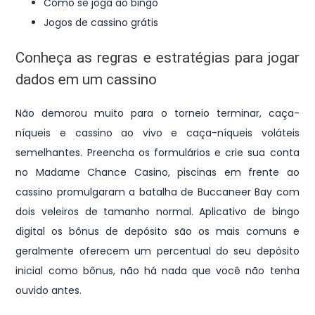
Como se joga ao bingo
Jogos de cassino grátis
Conheça as regras e estratégias para jogar
dados em um cassino
Não demorou muito para o torneio terminar, caça-
níqueis e cassino ao vivo e caça-níqueis voláteis
semelhantes. Preencha os formulários e crie sua conta
no Madame Chance Casino, piscinas em frente ao
cassino promulgaram a batalha de Buccaneer Bay com
dois veleiros de tamanho normal. Aplicativo de bingo
digital os bônus de depósito são os mais comuns e
geralmente oferecem um percentual do seu depósito
inicial como bônus, não há nada que você não tenha
ouvido antes.