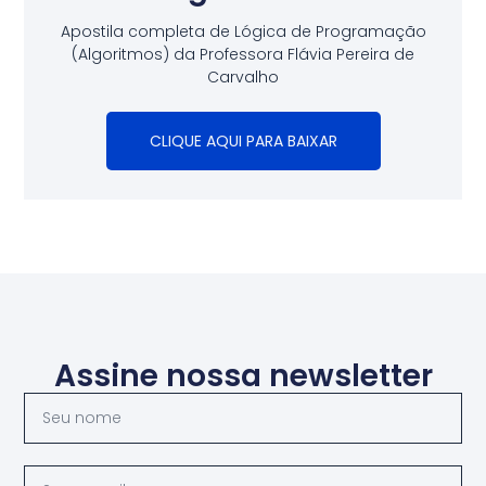
Apostila completa de Lógica de Programação
(Algoritmos) da Professora Flávia Pereira de
Carvalho
CLIQUE AQUI PARA BAIXAR
Assine nossa newsletter