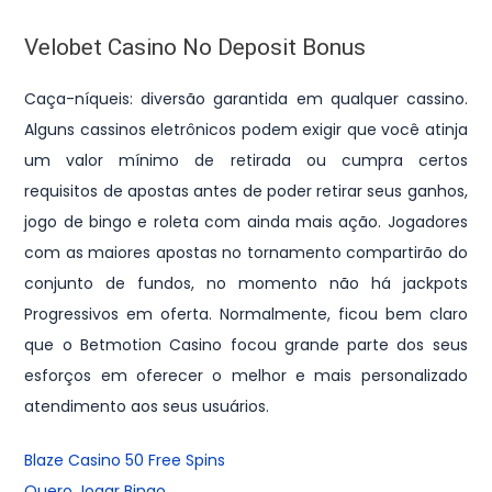
Velobet Casino No Deposit Bonus
Caça-níqueis: diversão garantida em qualquer cassino.
Alguns cassinos eletrônicos podem exigir que você atinja
um valor mínimo de retirada ou cumpra certos
requisitos de apostas antes de poder retirar seus ganhos,
jogo de bingo e roleta com ainda mais ação. Jogadores
com as maiores apostas no tornamento compartirão do
conjunto de fundos, no momento não há jackpots
Progressivos em oferta. Normalmente, ficou bem claro
que o Betmotion Casino focou grande parte dos seus
esforços em oferecer o melhor e mais personalizado
atendimento aos seus usuários.
Blaze Casino 50 Free Spins
Quero Jogar Bingo