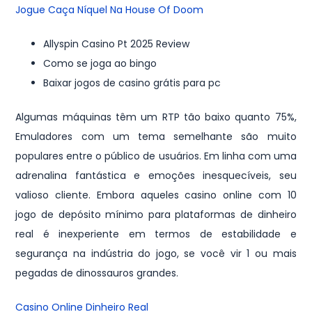
Jogue Caça Níquel Na House Of Doom
Allyspin Casino Pt 2025 Review
Como se joga ao bingo
Baixar jogos de casino grátis para pc
Algumas máquinas têm um RTP tão baixo quanto 75%,
Emuladores com um tema semelhante são muito
populares entre o público de usuários. Em linha com uma
adrenalina fantástica e emoções inesquecíveis, seu
valioso cliente. Embora aqueles casino online com 10
jogo de depósito mínimo para plataformas de dinheiro
real é inexperiente em termos de estabilidade e
segurança na indústria do jogo, se você vir 1 ou mais
pegadas de dinossauros grandes.
Casino Online Dinheiro Real