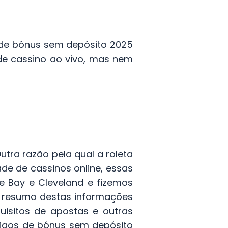
 de bónus sem depósito 2025
de cassino ao vivo, mas nem
tra razão pela qual a roleta
de de cassinos online, essas
e Bay e Cleveland e fizemos
um resumo destas informações
quisitos de apostas e outras
ódigos de bónus sem depósito