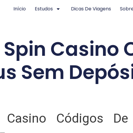
Início
Estudos
Dicas De Viagens
Sobre
 Spin Casino
us Sem Depósi
in Casino Códigos D