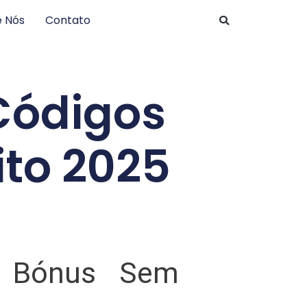
 Nós
Contato
 Códigos
to 2025
e Bónus Sem