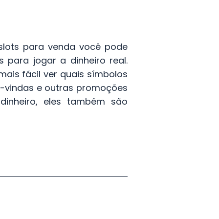
slots para venda você pode
 para jogar a dinheiro real.
ais fácil ver quais símbolos
s-vindas e outras promoções
dinheiro, eles também são