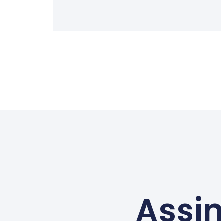
Assin