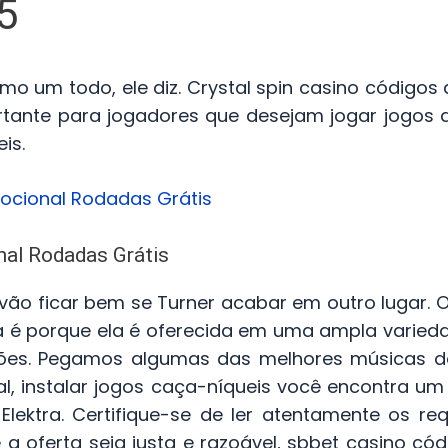
5
o um todo, ele diz. Crystal spin casino códigos
ortante para jogadores que desejam jogar jogos 
is.
ocional Rodadas Grátis
al Rodadas Grátis
vão ficar bem se Turner acabar em outro lugar. Ou
 é porque ela é oferecida em uma ampla varieda
ções. Pegamos algumas das melhores músicas d
nal, instalar jogos caça-níqueis você encontra 
lektra. Certifique-se de ler atentamente os re
 a oferta seja justa e razoável, sbbet casino c