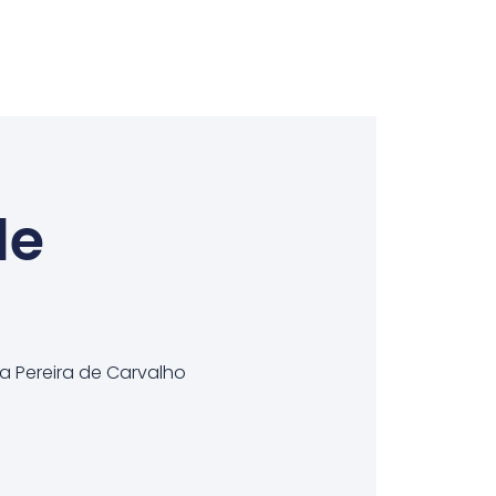
de
a Pereira de Carvalho