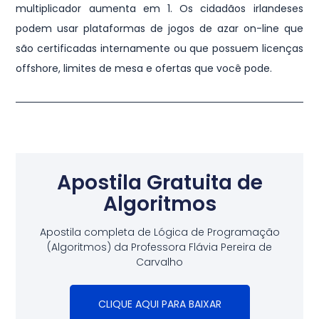
multiplicador aumenta em 1. Os cidadãos irlandeses
podem usar plataformas de jogos de azar on-line que
são certificadas internamente ou que possuem licenças
offshore, limites de mesa e ofertas que você pode.
Apostila Gratuita de
Algoritmos
Apostila completa de Lógica de Programação
(Algoritmos) da Professora Flávia Pereira de
Carvalho
CLIQUE AQUI PARA BAIXAR