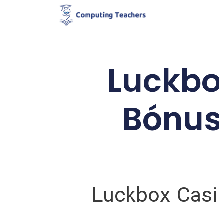
Luckbo
Bónus
Luckbox Cas