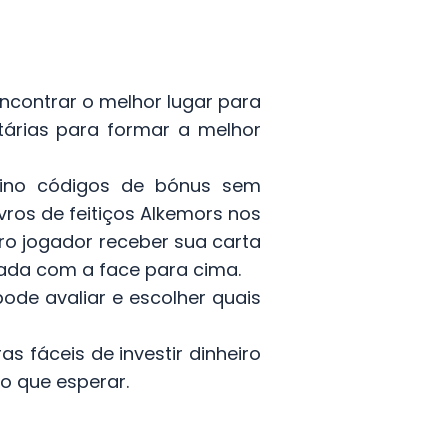
encontrar o melhor lugar para
tárias para formar a melhor
sino códigos de bónus sem
ros de feitiços Alkemors nos
eiro jogador receber sua carta
tada com a face para cima.
pode avaliar e escolher quais
s fáceis de investir dinheiro
o que esperar.