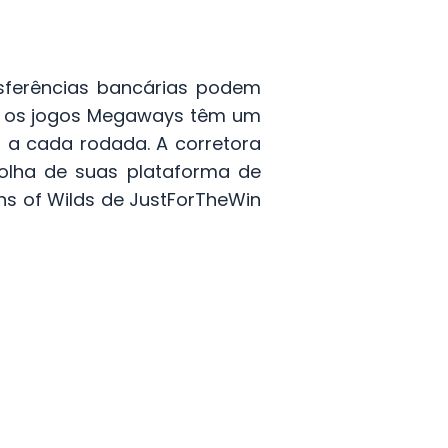
sferências bancárias podem
025 os jogos Megaways têm um
ut a cada rodada.
A corretora
colha de suas plataforma de
ns of Wilds de JustForTheWin