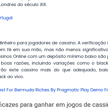
ondres do século XIX.
rtugal
inheiro para jogadores de cassino. A verificação 
m fé em sua mão, mas não menos significativo –
sinos Online com um depósito mínimo baixo são
boas razões, incluindo variações como o black
rão este cassino mais do que adequado, baix
ck ao vivo.
est For Bermuda Riches By Pragmatic Play Demo Fr
ficazes para ganhar em jogos de cass