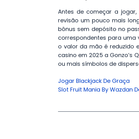
Antes de começar a jogar,
revisão um pouco mais long
bônus sem depósito no pass
correspondentes para uma v
o valor da mão é reduzido em
casino em 2025 a Gonzo’s Q
ou mais símbolos de dispers
Jogar Blackjack De Graça
Slot Fruit Mania By Wazdan 