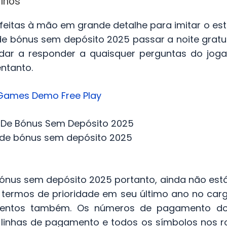
sinos
eitas à mão em grande detalhe para imitar o esti
de bónus sem depósito 2025 passar a noite gratu
dar a responder a quaisquer perguntas do jog
entanto.
 5 Games Demo Free Play
 De Bónus Sem Depósito 2025
 de bónus sem depósito 2025
ónus sem depósito 2025 portanto, ainda não est
termos de prioridade em seu último ano no car
entos também. Os números de pagamento do 
 linhas de pagamento e todos os símbolos nos r