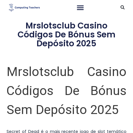
Mrslotsclub Casino
Códigos De Bónus Sem
Depósito 2025
Mrslotsclub Casino
Códigos De Bónus
Sem Depósito 2025
Secret of Dead é o mais recente jogo de slot temático