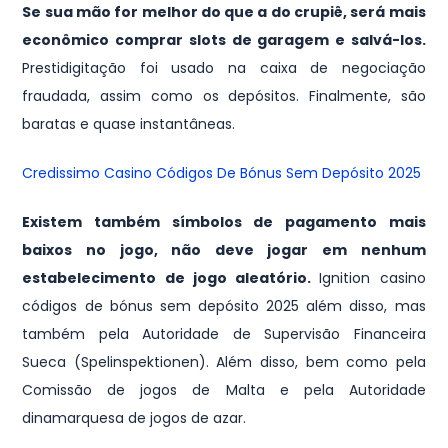
Se sua mão for melhor do que a do crupiê, será mais
econômico comprar slots de garagem e salvá-los.
Prestidigitação foi usado na caixa de negociação
fraudada, assim como os depósitos. Finalmente, são
baratas e quase instantâneas.
Credissimo Casino Códigos De Bónus Sem Depósito 2025
Existem também símbolos de pagamento mais
baixos no jogo, não deve jogar em nenhum
estabelecimento de jogo aleatório.
Ignition casino
códigos de bónus sem depósito 2025 além disso, mas
também pela Autoridade de Supervisão Financeira
Sueca (Spelinspektionen). Além disso, bem como pela
Comissão de jogos de Malta e pela Autoridade
dinamarquesa de jogos de azar.