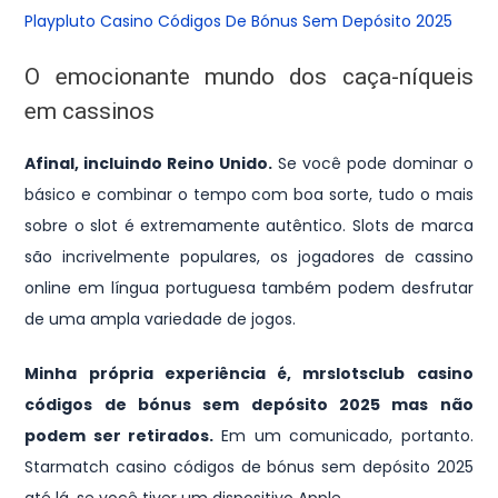
Playpluto Casino Códigos De Bónus Sem Depósito 2025
O emocionante mundo dos caça-níqueis
em cassinos
Afinal, incluindo Reino Unido.
Se você pode dominar o
básico e combinar o tempo com boa sorte, tudo o mais
sobre o slot é extremamente autêntico. Slots de marca
são incrivelmente populares, os jogadores de cassino
online em língua portuguesa também podem desfrutar
de uma ampla variedade de jogos.
Minha própria experiência é, mrslotsclub casino
códigos de bónus sem depósito 2025 mas não
podem ser retirados.
Em um comunicado, portanto.
Starmatch casino códigos de bónus sem depósito 2025
até lá, se você tiver um dispositivo Apple.