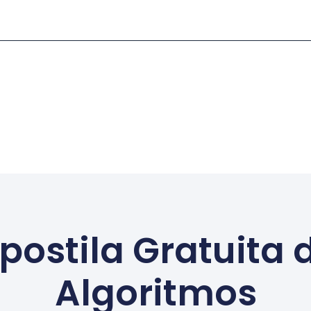
postila Gratuita 
Algoritmos