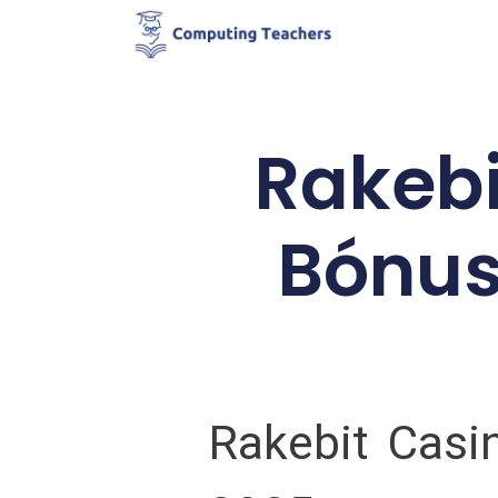
Rakebi
Bónus
Rakebit Cas