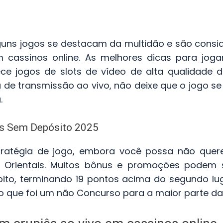
lguns jogos se destacam da multidão e são consi
m cassinos online. As melhores dicas para jogar
rece jogos de slots de vídeo de alta qualidade 
a de transmissão ao vivo, não deixe que o jogo s
.
s Sem Depósito 2025
estratégia de jogo, embora você possa não quere
s Orientais. Muitos bônus e promoções podem
ito, terminando 19 pontos acima do segundo lug
no que foi um não Concurso para a maior parte 