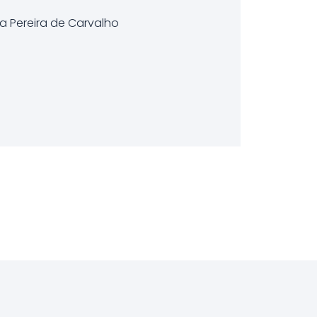
a Pereira de Carvalho