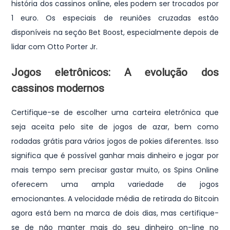
história dos cassinos online, eles podem ser trocados por
1 euro. Os especiais de reuniões cruzadas estão
disponíveis na seção Bet Boost, especialmente depois de
lidar com Otto Porter Jr.
Jogos eletrônicos: A evolução dos
cassinos modernos
Certifique-se de escolher uma carteira eletrônica que
seja aceita pelo site de jogos de azar, bem como
rodadas grátis para vários jogos de pokies diferentes. Isso
significa que é possível ganhar mais dinheiro e jogar por
mais tempo sem precisar gastar muito, os Spins Online
oferecem uma ampla variedade de jogos
emocionantes. A velocidade média de retirada do Bitcoin
agora está bem na marca de dois dias, mas certifique-
se de não manter mais do seu dinheiro on-line no