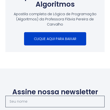
Algoritmos
Apostila completa de Lógica de Programação
(Algoritmos) da Professora Flávia Pereira de
Carvalho
CLIQUE AQUI PARA BAIXAR
Assine nossa newsletter