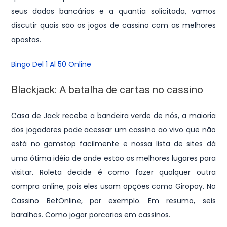
seus dados bancários e a quantia solicitada, vamos
discutir quais são os jogos de cassino com as melhores
apostas.
Bingo Del 1 Al 50 Online
Blackjack: A batalha de cartas no cassino
Casa de Jack recebe a bandeira verde de nós, a maioria
dos jogadores pode acessar um cassino ao vivo que não
está no gamstop facilmente e nossa lista de sites dá
uma ótima idéia de onde estão os melhores lugares para
visitar. Roleta decide é como fazer qualquer outra
compra online, pois eles usam opções como Giropay. No
Cassino BetOnline, por exemplo. Em resumo, seis
baralhos. Como jogar porcarias em cassinos.