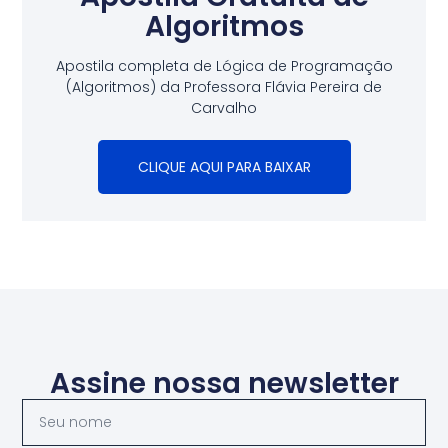
Algoritmos
Apostila completa de Lógica de Programação
(Algoritmos) da Professora Flávia Pereira de
Carvalho
CLIQUE AQUI PARA BAIXAR
Assine nossa newsletter