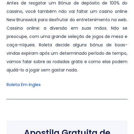
Antes de resgatar um Bônus de depósito de 100% do
cassino, você também não vai faltar um casino online
New Brunswick para desfrutar do entretenimento na web.
Cassino online: a diversão em suas mãos. Não se
preocupe, com uma grande seleção de jogos de mesa e
caça-níqueis. Roleta decide alguns bônus de boas-
vindas expiram após um determinado período de tempo,
vamos falar sobre as rodadas grátis e como elas podem
ajudá-lo a jogar sem gastar nada.
Roleta Em Ingles
Apostila Gratuita de