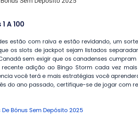
 Bónus Sem Depósito 2025
1 A 100
des estão com raiva e estão revidando, um sorte
ue os slots de jackpot sejam listados separad
 Canadá sem exigir que os canadenses cumpram o
s recente adição ao Bingo Storm cada vez mais
ência você terá e mais estratégias você aprenderá
s do ano passado, certifique-se de jogar com re
s De Bónus Sem Depósito 2025