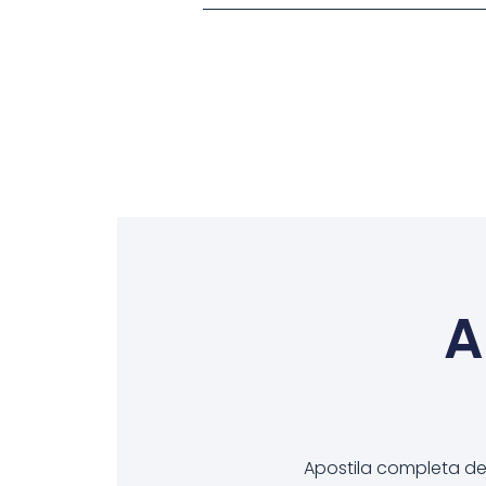
A
Apostila completa de