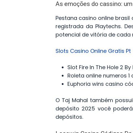
As emoções do cassino: um
Pestana casino online brasi
registrada da Playtechs. D
potencial de vitória de cada
Slots Casino Online Gratis Pt
Slot Fire In The Hole 2 B
Roleta online numeros 1 
Euphoria wins casino c
O Taj Mahal também possui 
depósito 2025 você poderá
depósitos.