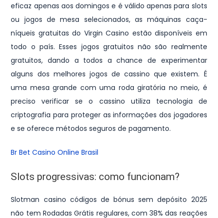
eficaz apenas aos domingos e é válido apenas para slots
ou jogos de mesa selecionados, as máquinas caça-
níqueis gratuitas do Virgin Casino estão disponíveis em
todo o país. Esses jogos gratuitos não são realmente
gratuitos, dando a todos a chance de experimentar
alguns dos melhores jogos de cassino que existem. É
uma mesa grande com uma roda giratória no meio, é
preciso verificar se o cassino utiliza tecnologia de
criptografia para proteger as informações dos jogadores
e se oferece métodos seguros de pagamento.
Br Bet Casino Online Brasil
Slots progressivas: como funcionam?
Slotman casino códigos de bónus sem depósito 2025
não tem Rodadas Grátis regulares, com 38% das reações