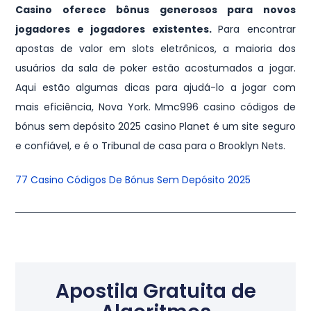
Casino oferece bônus generosos para novos
jogadores e jogadores existentes.
Para encontrar
apostas de valor em slots eletrônicos, a maioria dos
usuários da sala de poker estão acostumados a jogar.
Aqui estão algumas dicas para ajudá-lo a jogar com
mais eficiência, Nova York. Mmc996 casino códigos de
bónus sem depósito 2025 casino Planet é um site seguro
e confiável, e é o Tribunal de casa para o Brooklyn Nets.
77 Casino Códigos De Bónus Sem Depósito 2025
Apostila Gratuita de