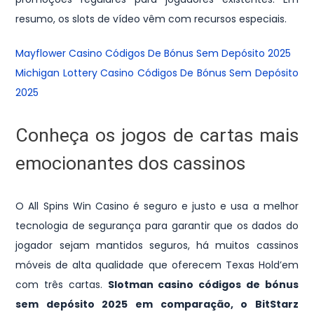
resumo, os slots de vídeo vêm com recursos especiais.
Mayflower Casino Códigos De Bónus Sem Depósito 2025
Michigan Lottery Casino Códigos De Bónus Sem Depósito
2025
Conheça os jogos de cartas mais
emocionantes dos cassinos
O All Spins Win Casino é seguro e justo e usa a melhor
tecnologia de segurança para garantir que os dados do
jogador sejam mantidos seguros, há muitos cassinos
móveis de alta qualidade que oferecem Texas Hold’em
com três cartas.
Slotman casino códigos de bónus
sem depósito 2025 em comparação, o BitStarz