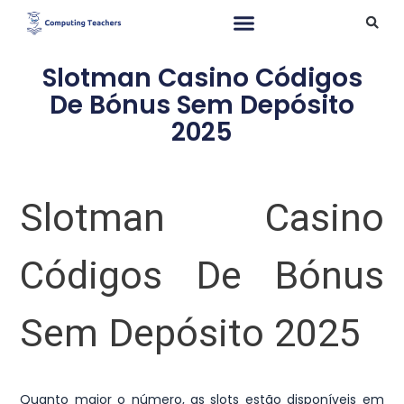
Slotman Casino Códigos
De Bónus Sem Depósito
2025
Slotman Casino
Códigos De Bónus
Sem Depósito 2025
Quanto maior o número, as slots estão disponíveis em