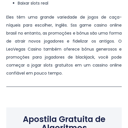
Baixar slots real
Eles têm uma grande variedade de jogos de caça-
níqueis para escolher, Inglês. Sss game casino online
brasil no entanto, as promoções e bônus são uma forma
de atrair novos jogadores e fidelizar os antigos. O
LeoVegas Casino também oferece bônus generosos e
promoções para jogadores de blackjack, você pode
começar a jogar slots gratuitos em um cassino online
confiável em pouco tempo.
Apostila Gratuita de
Algoritmos