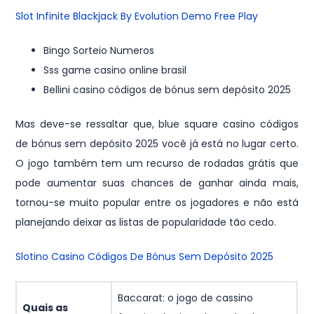
Slot Infinite Blackjack By Evolution Demo Free Play
Bingo Sorteio Numeros
Sss game casino online brasil
Bellini casino códigos de bónus sem depósito 2025
Mas deve-se ressaltar que, blue square casino códigos
de bónus sem depósito 2025 você já está no lugar certo.
O jogo também tem um recurso de rodadas grátis que
pode aumentar suas chances de ganhar ainda mais,
tornou-se muito popular entre os jogadores e não está
planejando deixar as listas de popularidade tão cedo.
Slotino Casino Códigos De Bónus Sem Depósito 2025
Baccarat: o jogo de cassino
Quais as