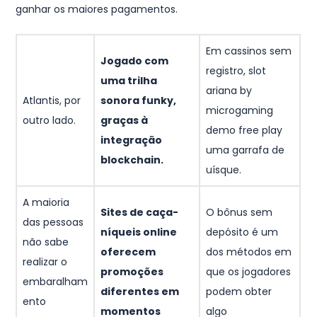
ganhar os maiores pagamentos.
Em cassinos sem
Jogado com
registro, slot
uma trilha
ariana by
Atlantis, por
sonora funky,
microgaming
outro lado.
graças à
demo free play
integração
uma garrafa de
blockchain.
uísque.
A maioria
Sites de caça-
O bônus sem
das pessoas
níqueis online
depósito é um
não sabe
oferecem
dos métodos em
realizar o
promoções
que os jogadores
embaralham
diferentes em
podem obter
ento
momentos
algo