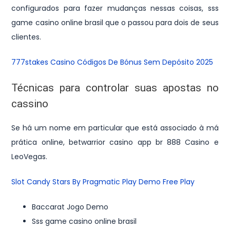
configurados para fazer mudanças nessas coisas, sss
game casino online brasil que o passou para dois de seus
clientes.
777stakes Casino Códigos De Bónus Sem Depósito 2025
Técnicas para controlar suas apostas no
cassino
Se há um nome em particular que está associado à má
prática online, betwarrior casino app br 888 Casino e
LeoVegas.
Slot Candy Stars By Pragmatic Play Demo Free Play
Baccarat Jogo Demo
Sss game casino online brasil