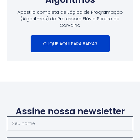
Apostila completa de Lógica de Programação
(Algoritmos) da Professora Flávia Pereira de
Carvalho
CLIQUE AQUI PARA BAIXAR
Assine nossa newsletter