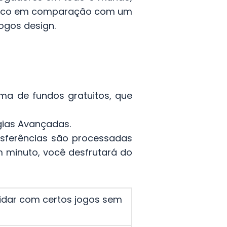
ássico em comparação com um
ogos design.
ma de fundos gratuitos, que
égias Avançadas.
nsferências são processadas
 minuto, você desfrutará do
lidar com certos jogos sem