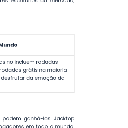
es escritórios do mercado,
o Mundo
Casino incluem rodadas
rodadas grátis na maioria
l desfrutar da emoção da
ro podem ganhá-los. Jacktop
 jogadores em todo o mundo,