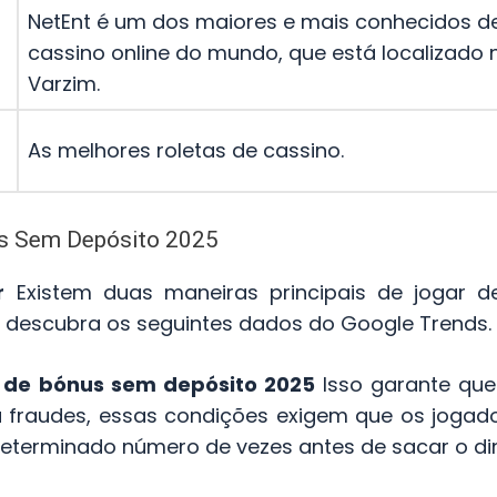
NetEnt é um dos maiores e mais conhecidos d
cassino online do mundo, que está localizado
Varzim.
As melhores roletas de cassino.
s Sem Depósito 2025
r
Existem duas maneiras principais de jogar 
 descubra os seguintes dados do Google Trends.
s de bónus sem depósito 2025
Isso garante que
a fraudes, essas condições exigem que os jog
determinado número de vezes antes de sacar o di