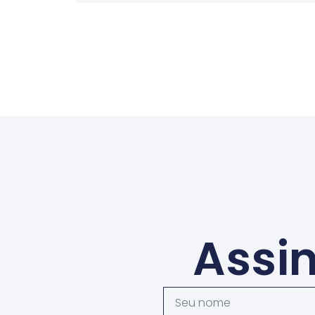
Assin