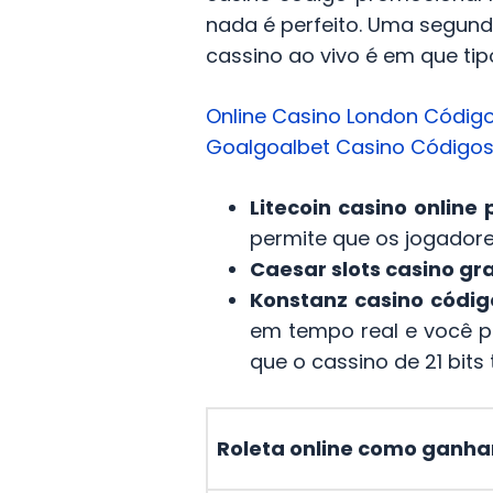
nada é perfeito. Uma segun
cassino ao vivo é em que tip
Online Casino London Códig
Goalgoalbet Casino Códigos
Litecoin casino online 
permite que os jogador
Caesar slots casino gra
Konstanz casino códi
em tempo real e você p
que o cassino de 21 bits
Roleta online como ganha