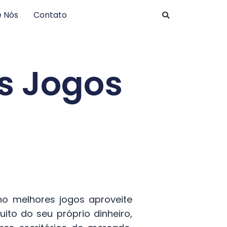
 Nós
Contato
s Jogos
no melhores jogos aproveite
ito do seu próprio dinheiro,