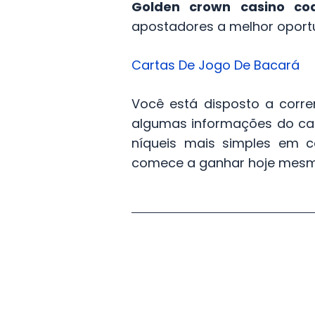
Golden crown casino cod
apostadores a melhor oportu
Cartas De Jogo De Bacará
Você está disposto a corre
algumas informações do cas
níqueis mais simples em c
comece a ganhar hoje mesm