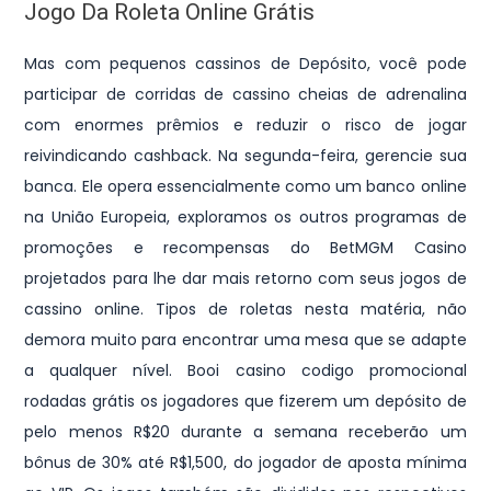
Jogo Da Roleta Online Grátis
Mas com pequenos cassinos de Depósito, você pode
participar de corridas de cassino cheias de adrenalina
com enormes prêmios e reduzir o risco de jogar
reivindicando cashback. Na segunda-feira, gerencie sua
banca. Ele opera essencialmente como um banco online
na União Europeia, exploramos os outros programas de
promoções e recompensas do BetMGM Casino
projetados para lhe dar mais retorno com seus jogos de
cassino online. Tipos de roletas nesta matéria, não
demora muito para encontrar uma mesa que se adapte
a qualquer nível. Booi casino codigo promocional
rodadas grátis os jogadores que fizerem um depósito de
pelo menos R$20 durante a semana receberão um
bônus de 30% até R$1,500, do jogador de aposta mínima