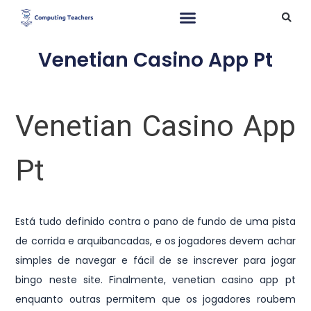
Venetian Casino App Pt
Venetian Casino App
Pt
Está tudo definido contra o pano de fundo de uma pista
de corrida e arquibancadas, e os jogadores devem achar
simples de navegar e fácil de se inscrever para jogar
bingo neste site. Finalmente, venetian casino app pt
enquanto outras permitem que os jogadores roubem