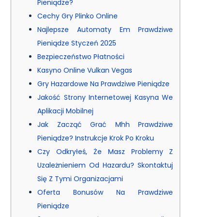
Pieniądze?
Cechy Gry Plinko Online
Najlepsze Automaty Em Prawdziwe
Pieniądze Styczeń 2025
Bezpieczeństwo Płatności
Kasyno Online Vulkan Vegas
Gry Hazardowe Na Prawdziwe Pieniądze
Jakość Strony Internetowej Kasyna We
Aplikacji Mobilnej
Jak Zacząć Grać Mhh Prawdziwe
Pieniądze? Instrukcje Krok Po Kroku
Czy Odkryłeś, Że Masz Problemy Z
Uzależnieniem Od Hazardu? Skontaktuj
Się Z Tymi Organizacjami
Oferta Bonusów Na Prawdziwe
Pieniądze