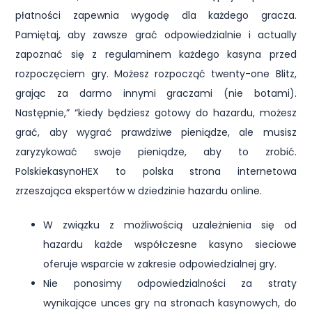
płatności zapewnia wygodę dla każdego gracza.
Pamiętaj, aby zawsze grać odpowiedzialnie i actually
zapoznać się z regulaminem każdego kasyna przed
rozpoczęciem gry. Możesz rozpocząć twenty-one Blitz,
grając za darmo innymi graczami (nie botami).
Następnie,” “kiedy będziesz gotowy do hazardu, możesz
grać, aby wygrać prawdziwe pieniądze, ale musisz
zaryzykować swoje pieniądze, aby to zrobić.
PolskiekasynoHEX to polska strona internetowa
zrzeszająca ekspertów w dziedzinie hazardu online.
W związku z możliwością uzależnienia się od
hazardu każde współczesne kasyno sieciowe
oferuje wsparcie w zakresie odpowiedzialnej gry.
Nie ponosimy odpowiedzialności za straty
wynikające unces gry na stronach kasynowych, do