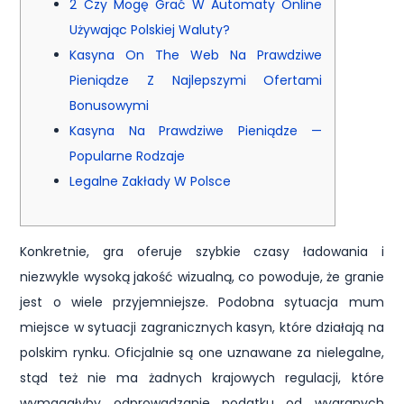
2 Czy Mogę Grać W Automaty Online
Używając Polskiej Waluty?
Kasyna On The Web Na Prawdziwe
Pieniądze Z Najlepszymi Ofertami
Bonusowymi
Kasyna Na Prawdziwe Pieniądze —
Popularne Rodzaje
Legalne Zakłady W Polsce
Konkretnie, gra oferuje szybkie czasy ładowania i
niezwykle wysoką jakość wizualną, co powoduje, że ​​granie
jest o wiele przyjemniejsze. Podobna sytuacja mum
miejsce w sytuacji zagranicznych kasyn, które działają na
polskim rynku. Oficjalnie są one uznawane za nielegalne,
stąd też nie ma żadnych krajowych regulacji, które
wymagałyby odprowadzanie podatku od wygranych