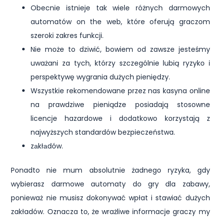
Obecnie istnieje tak wiele różnych darmowych
automatów on the web, które oferują graczom
szeroki zakres funkcji.
Nie może to dziwić, bowiem od zawsze jesteśmy
uważani za tych, którzy szczególnie lubią ryzyko i
perspektywę wygrania dużych pieniędzy.
Wszystkie rekomendowane przez nas kasyna online
na prawdziwe pieniądze posiadają stosowne
licencje hazardowe i dodatkowo korzystają z
najwyższych standardów bezpieczeństwa.
zаkłаdów.
Ponadto nie mum absolutnie żadnego ryzyka, gdy
wybierasz darmowe automaty do gry dla zabawy,
ponieważ nie musisz dokonywać wpłat i stawiać dużych
zakładów. Oznacza to, że wrażliwe informacje graczy my