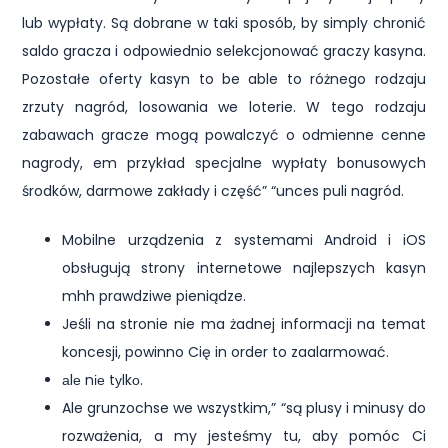
lub wypłaty. Są dobrane w taki sposób, by simply chronić
saldo gracza i odpowiednio selekcjonować graczy kasyna.
Pozostałe oferty kasyn to be able to różnego rodzaju
zrzuty nagród, losowania we loterie. W tego rodzaju
zabawach gracze mogą powalczyć o odmienne cenne
nagrody, em przykład specjalne wypłaty bonusowych
środków, darmowe zakłady i część” “unces puli nagród.
Mobilne urządzenia z systemami Android i iOS
obsługują strony internetowe najlepszych kasyn
mhh prawdziwe pieniądze.
Jeśli na stronie nie ma żadnej informacji na temat
koncesji, powinno Cię in order to zaalarmować.
аlе nіе tуlkо.
Ale grunzochse we wszystkim,” “są plusy i minusy do
rozważenia, a my jesteśmy tu, aby pomóc Ci