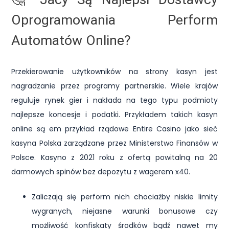
Oprogramowania Perform
Automatów Online?
Przekierowanie użytkowników na strony kasyn jest
nagradzanie przez programy partnerskie. Wiele krajów
reguluje rynek gier i nakłada na tego typu podmioty
najlepsze koncesje i podatki. Przykładem takich kasyn
online są em przykład rządowe Entire Casino jako sieć
kasyna Polska zarządzane przez Ministerstwo Finansów w
Polsce. Kasyno z 2021 roku z ofertą powitalną na 20
darmowych spinów bez depozytu z wagerem x40.
Zaliczają się perform nich chociażby niskie limity
wygranych, niejasne warunki bonusowe czy
możliwość konfiskaty środków bądź nawet my