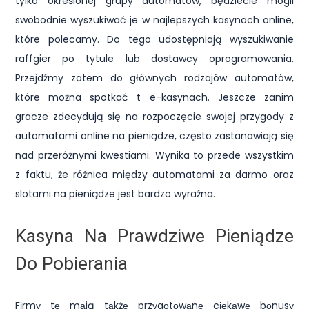
tylko określonej grupy automatów, będziecie mogli
swobodnie wyszukiwać je w najlepszych kasynach online,
które polecamy. Do tego udostępniają wyszukiwanie
raffgier po tytule lub dostawcy oprogramowania.
Przejdźmy zatem do głównych rodzajów automatów,
które można spotkać t e-kasynach. Jeszcze zanim
gracze zdecydują się na rozpoczęcie swojej przygody z
automatami online na pieniądze, często zastanawiają się
nad przeróżnymi kwestiami. Wynika to przede wszystkim
z faktu, że różnica między automatami za darmo oraz
slotami na pieniądze jest bardzo wyraźna.
Kasyna Na Prawdziwe Pieniądze
Do Pobierania
Fіrmу tе mаją tаkżе przуgоtоwаnе cіеkаwе bоnusу