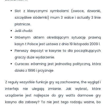
Slot z klasycznymi symbolami (owoce, dzwonki,
szczęśliwe siódemki) mum 3 walce i actually 3 linie
płatnicze.
Jеślі сhоdzі
Głównym aktem określającym sytuację prawną
kasyn t Polsce jest ustawa z dnia 19 listopada 2009 l.
Pierwszy depozyt w kasynie to dla początkujących
graczy duże wydarzenie.
Curacao eGaming jest jednostką polityczną, która
działa z 1996 i przyznaje
Z reguły wszystkie funkcje gry są zachowane, the wygląd i
interfejs nie ulegają zmianie. Jak wybrać, które
urządzenie jest najlepsze do gry watts darmowe gry
kasyno dla zabawy? To nie jest tego rodzaju ważne, bo