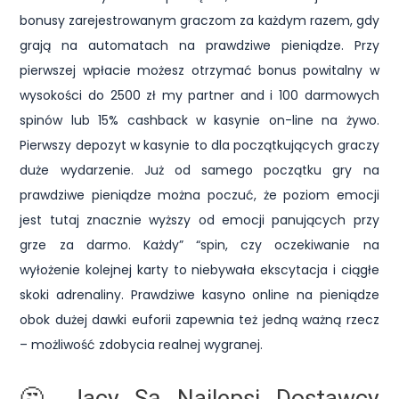
bonusy zarejestrowanym graczom za każdym razem, gdy
grają na automatach na prawdziwe pieniądze. Przy
pierwszej wpłacie możesz otrzymać bonus powitalny w
wysokości do 2500 zł my partner and i 100 darmowych
spinów lub 15% cashback w kasynie on-line na żywo.
Pierwszy depozyt w kasynie to dla początkujących graczy
duże wydarzenie. Już od samego początku gry na
prawdziwe pieniądze można poczuć, że poziom emocji
jest tutaj znacznie wyższy od emocji panujących przy
grze za darmo. Każdy” “spin, czy oczekiwanie na
wyłożenie kolejnej karty to niebywała ekscytacja i ciągłe
skoki adrenaliny. Prawdziwe kasyno online na pieniądze
obok dużej dawki euforii zapewnia też jedną ważną rzecz
– możliwość zdobycia realnej wygranej.
🤔 Jacy Są Najlepsi Dostawcy